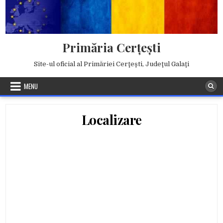
Skip
to
content
Primăria Cerţeşti
Site-ul oficial al Primăriei Cerţeşti, Judeţul Galaţi
MENU
Localizare