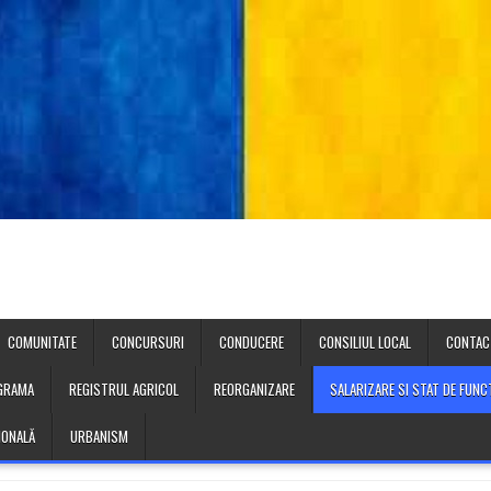
COMUNITATE
CONCURSURI
CONDUCERE
CONSILIUL LOCAL
CONTAC
GRAMA
REGISTRUL AGRICOL
REORGANIZARE
SALARIZARE SI STAT DE FUNCT
IONALĂ
URBANISM