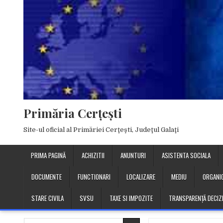
Skip
to
content
Primăria Cerţeşti
Site-ul oficial al Primăriei Cerţeşti, Judeţul Galaţi
PRIMA PAGINĂ
ACHIZITII
ANUNTURI
ASISTENTA SOCIALA
DOCUMENTE
FUNCTIONARI
LOCALIZARE
MEDIU
ORGANI
STARE CIVILA
SVSU
TAXE SI IMPOZITE
TRANSPARENȚĂ DECIZ
Search